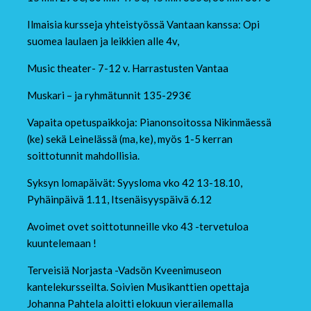
Ilmaisia kursseja yhteistyössä Vantaan kanssa: Opi
suomea laulaen ja leikkien alle 4v,
Music theater- 7-12 v. Harrastusten Vantaa
Muskari – ja ryhmätunnit 135-293€
Vapaita opetuspaikkoja: Pianonsoitossa Nikinmäessä
(ke) sekä Leinelässä (ma, ke), myös 1-5 kerran
soittotunnit mahdollisia.
Syksyn lomapäivät: Syysloma vko 42 13-18.10,
Pyhäinpäivä 1.11, Itsenäisyyspäivä 6.12
Avoimet ovet soittotunneille vko 43 -tervetuloa
kuuntelemaan !
Terveisiä Norjasta -Vadsön Kveenimuseon
kantelekursseilta. Soivien Musikanttien opettaja
Johanna Pahtela aloitti elokuun vierailemalla