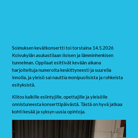
Soimuksen
kevätkonsertti sujui
hienosti
Soimuksen kevätkonsertti toi torstaina 14.5.2026
Koivukylän asukastilaan iloisen ja lämminhenkisen
tunnelman. Oppilaat esittivät kevään aikana
harjoiteltuja numeroita keskittyneesti ja suurella
innolla, ja yleisö sai nauttia monipuolisista ja rohkeista
esityksistä.
Kiitos kaikille esiintyjille, opettajille ja yleisölle
onnistuneesta konserttipäivästä. Tästä on hyvä jatkaa
kohti kesää ja syksyn uusia opintoja.