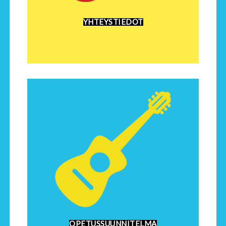
YHTEYSTIEDOT
OPETUSSUUNNITELMA