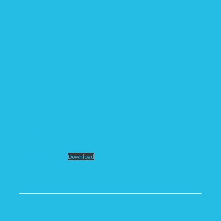
Soimuksen
Joulumatinean
ohjelma
Sunnuntaina
14.12.2025 klo 12.00.
Lämpimästi
tervetuloa !
Joulumatinea 25
Download