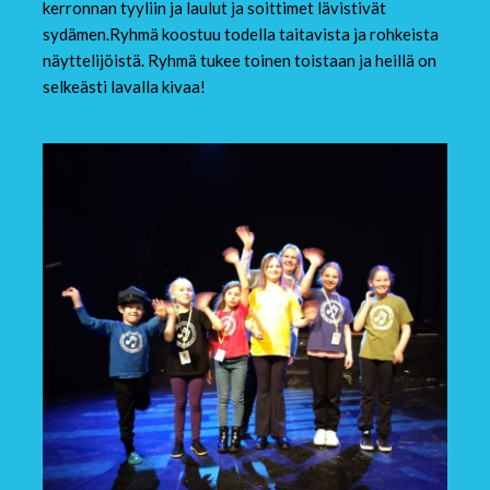
kerronnan tyyliin ja laulut ja soittimet lävistivät
sydämen.Ryhmä koostuu todella taitavista ja rohkeista
näyttelijöistä. Ryhmä tukee toinen toistaan ja heillä on
selkeästi lavalla kivaa!