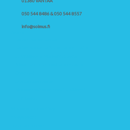
01360 VANTAA
050 544 8486 & 050 544 8557
info@soimus.fi
Opetus
Lasten musiikkiopetus
Lasten muskari ja Suzuki-laulun opetus
Soitinleikki- ja Musikanttiopetus
Alkeis- ja soiton- sekä laulunopetus
Opettajat
Opetussuunnitelma
Musiikinopetuksen hinnat ja säännöt
Toimipaikat
Musiikkikoulun esittely
Yhteystiedot
Ilmoittautuminen