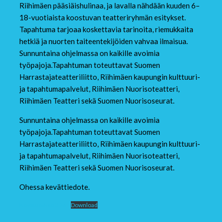
Riihimäen pääsiäishulinaa, ja lavalla nähdään kuuden 6–
18-vuotiaista koostuvan teatteriryhmän esitykset.
Tapahtuma tarjoaa koskettavia tarinoita, riemukkaita
hetkiä ja nuorten taiteentekijöiden vahvaa ilmaisua.
Sunnuntaina ohjelmassa on kaikille avoimia
työpajoja.Tapahtuman toteuttavat Suomen
Harrastajateatteriliitto, Riihimäen kaupungin kulttuuri-
ja tapahtumapalvelut, Riihimäen Nuorisoteatteri,
Riihimäen Teatteri sekä Suomen Nuorisoseurat.
Sunnuntaina ohjelmassa on kaikille avoimia
työpajoja.Tapahtuman toteuttavat Suomen
Harrastajateatteriliitto, Riihimäen kaupungin kulttuuri-
ja tapahtumapalvelut, Riihimäen Nuorisoteatteri,
Riihimäen Teatteri sekä Suomen Nuorisoseurat.
Ohessa kevättiedote.
Kevättiedote 3 26
Download