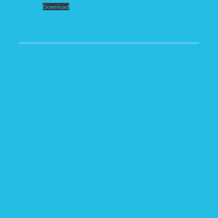
ENG(1)
Download
Hauskaa kevään
alkua kaikille ja alla
on Soimuksen Kevät
tiedote tulevasta
toiminnasta.
Lämpimästi
tervetuloa kevät
konserttiin 19.5 klo