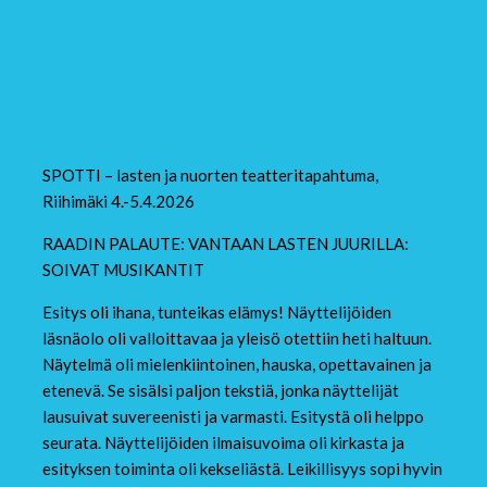
raati ylisti
läsnäoloa ja
ilmaisua.
SPOTTI – lasten ja nuorten teatteritapahtuma,
Riihimäki 4.-5.4.2026
RAADIN PALAUTE: VANTAAN LASTEN JUURILLA:
SOIVAT MUSIKANTIT
Esitys oli ihana, tunteikas elämys! Näyttelijöiden
läsnäolo oli valloittavaa ja yleisö otettiin heti haltuun.
Näytelmä oli mielenkiintoinen, hauska, opettavainen ja
etenevä. Se sisälsi paljon tekstiä, jonka näyttelijät
lausuivat suvereenisti ja varmasti. Esitystä oli helppo
seurata. Näyttelijöiden ilmaisuvoima oli kirkasta ja
esityksen toiminta oli kekseliästä. Leikillisyys sopi hyvin