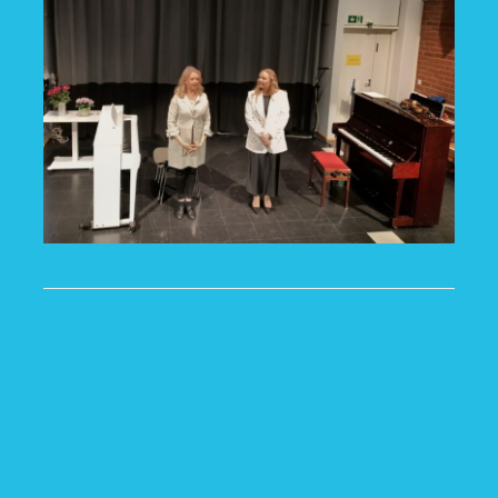
Soimuksen kevät
2026 – Tervetuloa
kevätkonserttiin ja
ilmoittautumaan