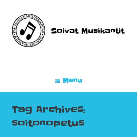
Skip
to
content
Menu
Tag Archives:
soitonopetus