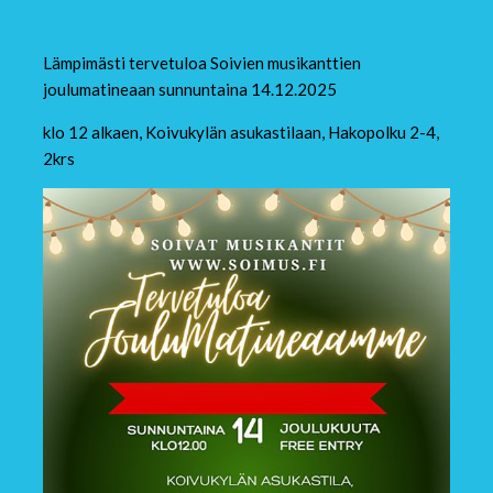
Joulumatinea 2025
Lämpimästi tervetuloa Soivien musikanttien
joulumatineaan sunnuntaina 14.12.2025
klo 12 alkaen, Koivukylän asukastilaan, Hakopolku 2-4,
2krs