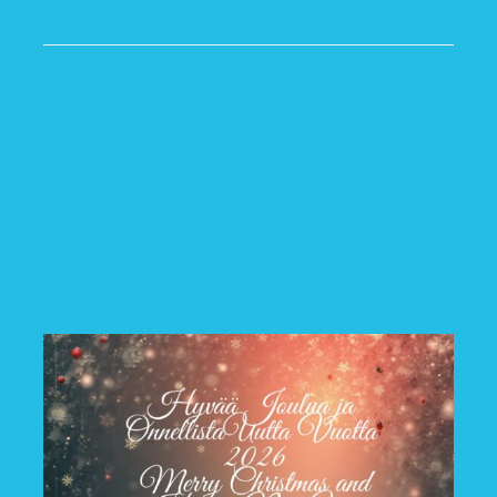
Soivat Musikantit
toivottaa kaikille
rauhallista Joulua
ja iloista Uutta
Vuotta 2026!