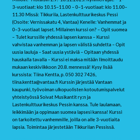
3-vuotiaat: klo 10.15–11.00 – 0–1-vuotiaat: klo 11.00–
11.30 Missä: Tikkurila, Lastenkulttuurikeskus Pessi
(Osoite: Vernissakatu 4, Vantaa) Kenelle: Vanhemmat ja
0–3-vuotiaat lapset. Millainen kurssi on? – Opit suomea
– Tulet kurssille yhdessä lapsen kanssa – Kurssi
vahvistaa vanhemman ja lapsen välistä suhdetta – Opit
uusia lauluja – Saat uusia ystäviä – Opitaan yhdessä
hauskalla tavalla – Kurssi ei maksa mitään Ilmoittaudu
mukaan keskiviikkoon 20.8. mennessä! Kysy lisää
kurssista: Tiina Kentta, p. 050 302 7426,
tiina.kentta@vantaa.fi Kurssin järjestää Vantaan
kaupunki, työvoiman ulkopuolisten kotoutumispalvelut
yhteistyössä Soivat Musikantit ry:n ja
Lastenkulttuurikeskus Pessin kanssa. Tule laulamaan,
leikkimään ja oppimaan suomea lapsesi kanssa! Kurssi
on tarkoitettu vanhemmille, joilla on alle 3-vuotiaita
lapsia. Toimintaa järjestetään Tikkurilan Pessissä.
Opi suomea – laula ja leiki 2.9.-16.12.2025 Tikkurila – esite – FIN ja