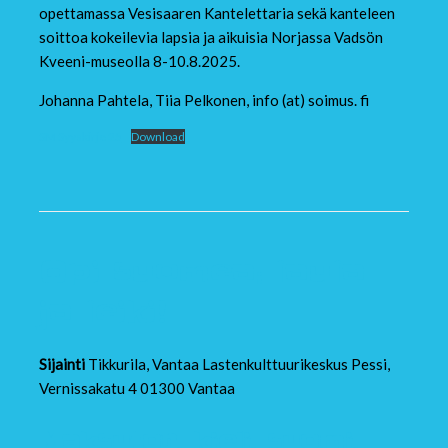
opettamassa Vesisaaren Kantelettaria sekä kanteleen
soittoa kokeilevia lapsia ja aikuisia Norjassa Vadsön
Kveeni-museolla 8-10.8.2025.
Johanna Pahtela, Tiia Pelkonen, info (at) soimus. fi
SM Syyskirje 25
Download
Opi suomea: laula
ja leiki!
Sijainti
Tikkurila, Vantaa Lastenkulttuurikeskus Pessi,
Vernissakatu 4 01300 Vantaa
Maksuton
,
kieli
,
suomi
,