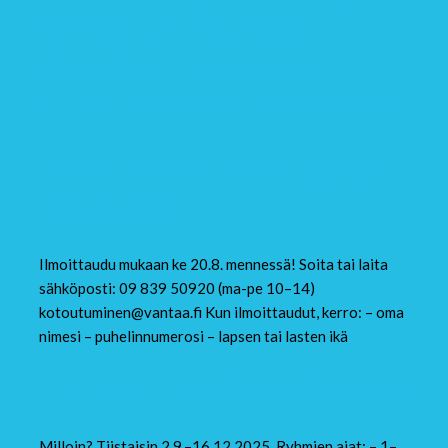
ajankohta 2.9.2025–
16.12.2025
,
lapsen voi
ottaa mukaan toimintaan
Ilmoittautuminen 1.5.2025
– 20.8.2025
Ilmoittaudu mukaan ke 20.8. mennessä! Soita tai laita
sähköposti: 09 839 50920 (ma-pe 10–14)
kotoutuminen@vantaa.fi Kun ilmoittaudut, kerro: – oma
nimesi – puhelinnumerosi – lapsen tai lasten ikä
Opi suomea: laula ja leiki!
Milloin? Tiistaisin 2.9.–16.12.2025. Ryhmien ajat: – 1–