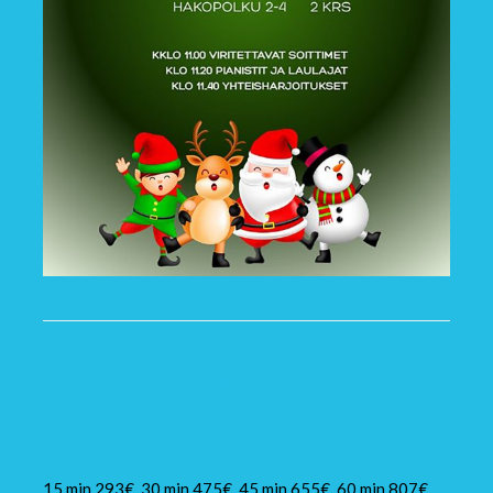
Syyskirje ja Hinnat
2025.
15 min 293€, 30 min 475€, 45 min 655€, 60 min 807€