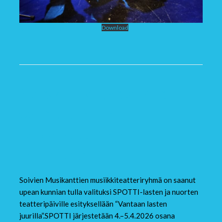
Spotti kunniakirja 2026 1000x
Download
Soivat Musikantit
valittu SPOTTI-
tapahtumaan 4.–
5.4.2026.
Soivien Musikanttien musiikkiteatteriryhmä on saanut
upean kunnian tulla valituksi SPOTTI-lasten ja nuorten
teatteripäiville esityksellään “Vantaan lasten
juurilla”.SPOTTI järjestetään 4.–5.4.2026 osana