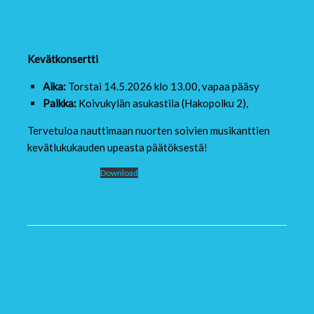
syksyn opetukseen!
Kevätkonsertti
Aika:
Torstai 14.5.2026 klo 13.00, vapaa pääsy
Paikka:
Koivukylän asukastila (Hakopolku 2),
Tervetuloa nauttimaan nuorten soivien musikanttien
kevätlukukauden upeasta päätöksestä!
Kevättiedote 4 26
Download
Soivat Musikantit
loisti Spotissa –