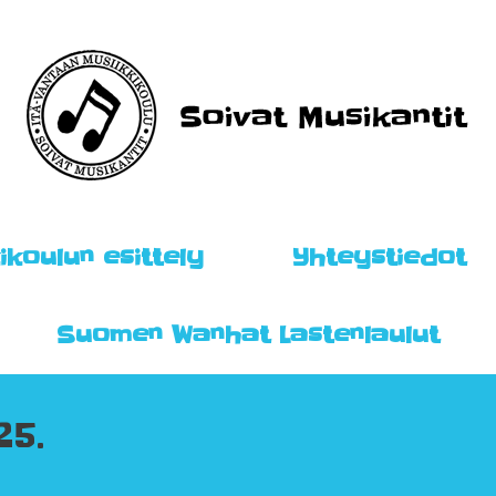
ikoulun esittely
Yhteystiedot
Suomen Wanhat Lastenlaulut
25.