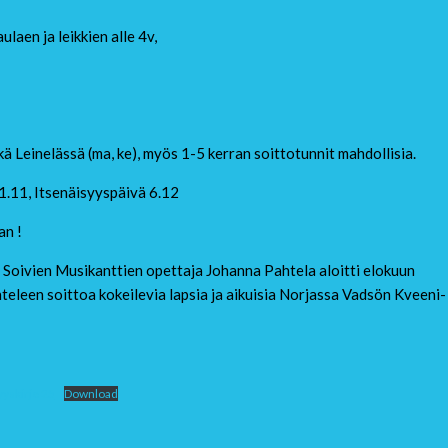
laen ja leikkien alle 4v,
 Leinelässä (ma, ke), myös 1-5 kerran soittotunnit mahdollisia.
.11, Itsenäisyyspäivä 6.12
an !
 Soivien Musikanttien opettaja Johanna Pahtela aloitti elokuun
eleen soittoa kokeilevia lapsia ja aikuisia Norjassa Vadsön Kveeni-
yskirje 25
Download