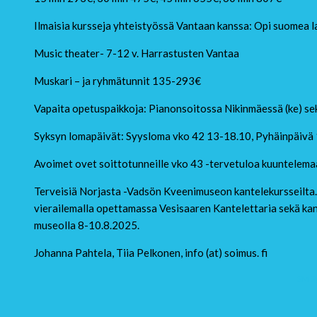
Ilmaisia kursseja yhteistyössä Vantaan kanssa: Opi suomea lau
Music theater- 7-12 v. Harrastusten Vantaa
Muskari – ja ryhmätunnit 135-293€
Vapaita opetuspaikkoja: Pianonsoitossa Nikinmäessä (ke) sekä
Syksyn lomapäivät: Syysloma vko 42 13-18.10, Pyhäinpäivä 1
Avoimet ovet soittotunneille vko 43 -tervetuloa kuuntelema
Terveisiä Norjasta -Vadsön Kveenimuseon kantelekursseilta.
vierailemalla opettamassa Vesisaaren Kantelettaria sekä kant
museolla 8-10.8.2025.
Johanna Pahtela, Tiia Pelkonen, info (at) soimus. fi
SM Sy