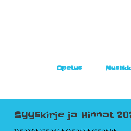
Skip
to
content
Opetus
Musiikk
Syyskirje ja Hinnat 20
15 min 293€, 30 min 475€, 45 min 655€, 60 min 807€