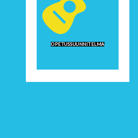
OPETUSSUUNNITELMA
us
ten musiikkiopetus
ten muskari ja Suzuki-laulun opetus
tinleikki- ja Musikanttiopetus
eis- ja soiton- sekä laulunopetus