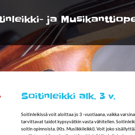
tinleikki- ja Musikanttiop
Soitinleikki alk. 3 v.
Soitinleikissä voit aloittaa jo 3 -vuotiaana, vaikka vars
tarvittavat taidot kypsyvätkin vasta vähitellen. Soitinlei
soitin opinnoista. (Kts. Musiikkileikki). Voit joko sisällytt