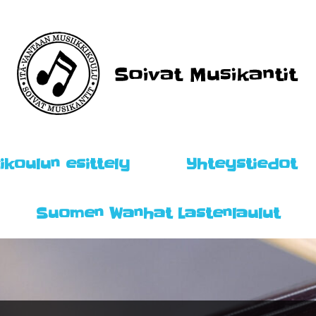
ikoulun esittely
Yhteystiedot
Suomen Wanhat Lastenlaulut