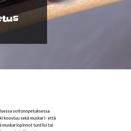
etus
inaisessa soitonopetuksessa
kki koostuu sekä muskari- että
ää muskariopinnot tuntiisi tai