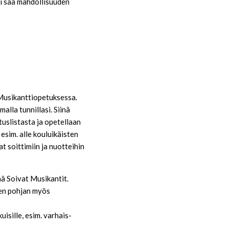
esi saa mahdollisuuden
a Musikanttiopetuksessa.
alla tunnillasi. Siinä
tuslistasta ja opetellaan
 esim. alle kouluikäisten
 soittimiin ja nuotteihin
ä Soivat Musikantit.
en pohjan myös
isille, esim. varhais-