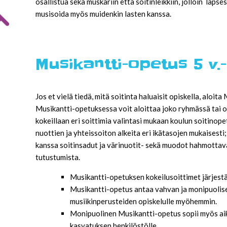
osallistua sekä muskariin että soitinleikkiin, jolloin laps
musisoida myös muidenkin lasten kanssa.
Musikantti-opetus 5 v.-
Jos et vielä tiedä, mitä soitinta haluaisit opiskella, aloit
Musikantti-opetuksessa voit aloittaa joko ryhmässä tai om
kokeillaan eri soittimia valintasi mukaan koulun soitinope
nuottien ja yhteissoiton alkeita eri ikätasojen mukaisesti;
kanssa soitinsadut ja värinuotit- sekä muodot hahmottavat
tutustumista.
Musikantti-opetuksen kokeilusoittimet järjestä
Musikantti-opetus antaa vahvan ja monipuolis
musiikinperusteiden opiskelulle myöhemmin.
Monipuolinen Musikantti-opetus sopii myös aiku
kasvatuksen henkilöstölle.