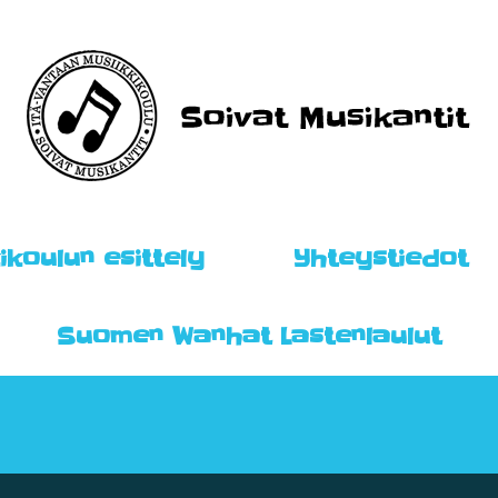
ikoulun esittely
Yhteystiedot
Suomen Wanhat Lastenlaulut