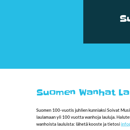
S
Suomen Wanhat Las
Suomen 100-vuotis juhlien kunniaksi Soivat Musika
laulamaan yli 100 vuotta wanhoja lauluja. Halutes
wanhoista lauluista: lähetä kooste ja tietosi
info