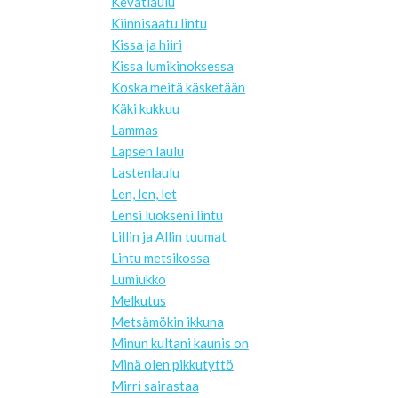
Kevätlaulu
Kiinnisaatu lintu
Kissa ja hiiri
Kissa lumikinoksessa
Koska meitä käsketään
Käki kukkuu
Lammas
Lapsen laulu
Lastenlaulu
Len, len, let
Lensi luokseni lintu
Lillin ja Allin tuumat
Lintu metsikossa
Lumiukko
Melkutus
Metsämökin ikkuna
Minun kultani kaunis on
Minä olen pikkutyttö
Mirri sairastaa