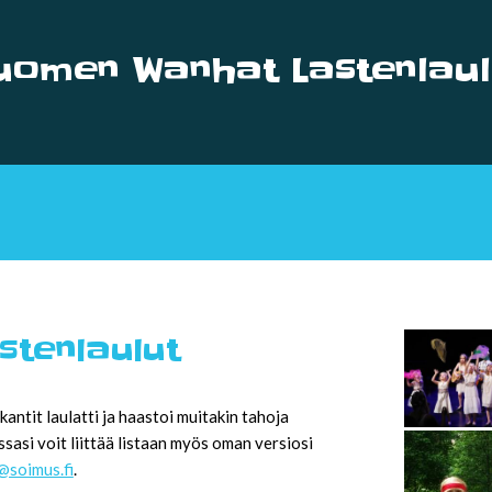
uomen Wanhat Lastenlaul
tenlaulut
ntit laulatti ja haastoi muitakin tahoja
sasi voit liittää listaan myös oman versiosi
@soimus.fi
.