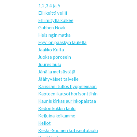
1,2,3,4 ja 5
Elli keitti vellii
Elli niityllä kulkee
Gubben Noak
Helsingin matka
Hyv' on pääskyn laulella
Jaakko Kulta
Juokse porosein
Juureslaulu
Jänä ja metsästäjä
Jäähyväiset talvelle
Kanssani tullos hyppelemään
Kapteeni katsoi horisonttihin
Kaunis kirkas aurinkopaistaa
Kedon kukkin laulu
Keijuina keikumme
Kellot
Keski -Suomen kotiseutulaulu