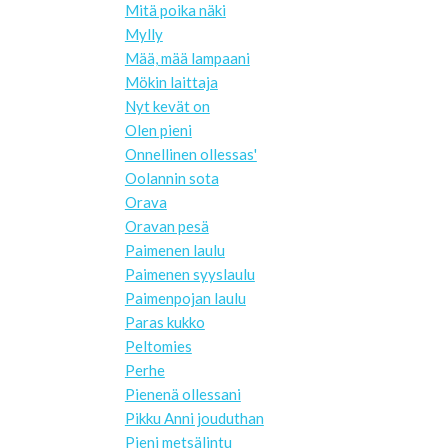
Mitä poika näki
Mylly
Mää, mää lampaani
Mökin laittaja
Nyt kevät on
Olen pieni
Onnellinen ollessas'
Oolannin sota
Orava
Oravan pesä
Paimenen laulu
Paimenen syyslaulu
Paimenpojan laulu
Paras kukko
Peltomies
Perhe
Pienenä ollessani
Pikku Anni jouduthan
Pieni metsälintu