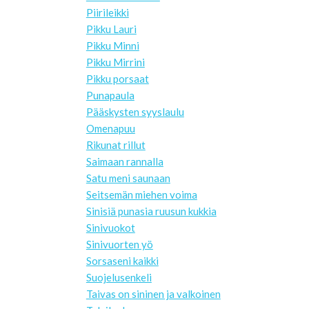
Piirileikki
Pikku Lauri
Pikku Minni
Pikku Mirrini
Pikku porsaat
Punapaula
Pääskysten syyslaulu
Omenapuu
Rikunat rillut
Saimaan rannalla
Satu meni saunaan
Seitsemän miehen voima
Sinisiä punasia ruusun kukkia
Sinivuokot
Sinivuorten yö
Sorsaseni kaikki
Suojelusenkeli
Taivas on sininen ja valkoinen