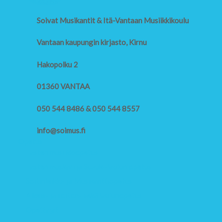
Soivat Musikantit & Itä-Vantaan Musiikkikoulu
Vantaan kaupungin kirjasto, Kirnu
Hakopolku 2
01360 VANTAA
050 544 8486 & 050 544 8557
info@soimus.fi
Opetus
Lasten musiikkiopetus
Lasten muskari ja Suzuki-laulun opetus
Soitinleikki- ja Musikanttiopetus
Alkeis- ja soiton- sekä laulunopetus
Opettajat