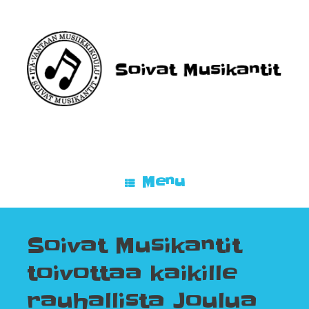
Skip
to
content
Menu
Soivat Musikantit
toivottaa kaikille
rauhallista Joulua