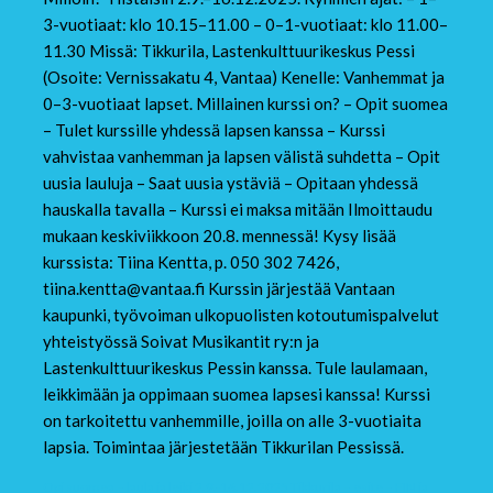
3-vuotiaat: klo 10.15–11.00 – 0–1-vuotiaat: klo 11.00–
11.30 Missä: Tikkurila, Lastenkulttuurikeskus Pessi
(Osoite: Vernissakatu 4, Vantaa) Kenelle: Vanhemmat ja
0–3-vuotiaat lapset. Millainen kurssi on? – Opit suomea
– Tulet kurssille yhdessä lapsen kanssa – Kurssi
vahvistaa vanhemman ja lapsen välistä suhdetta – Opit
uusia lauluja – Saat uusia ystäviä – Opitaan yhdessä
hauskalla tavalla – Kurssi ei maksa mitään Ilmoittaudu
mukaan keskiviikkoon 20.8. mennessä! Kysy lisää
kurssista: Tiina Kentta, p. 050 302 7426,
tiina.kentta@vantaa.fi Kurssin järjestää Vantaan
kaupunki, työvoiman ulkopuolisten kotoutumispalvelut
yhteistyössä Soivat Musikantit ry:n ja
Lastenkulttuurikeskus Pessin kanssa. Tule laulamaan,
leikkimään ja oppimaan suomea lapsesi kanssa! Kurssi
on tarkoitettu vanhemmille, joilla on alle 3-vuotiaita
lapsia. Toimintaa järjestetään Tikkurilan Pessissä.
Opi suomea – laula ja leiki 2.9.-16.12.2025 Tikkurila – esite – FIN ja