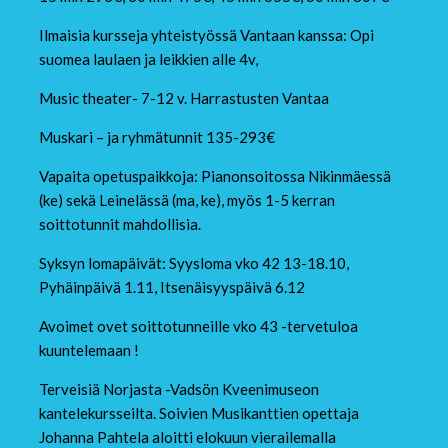
Ilmaisia kursseja yhteistyössä Vantaan kanssa: Opi
suomea laulaen ja leikkien alle 4v,
Music theater- 7-12 v. Harrastusten Vantaa
Muskari – ja ryhmätunnit 135-293€
Vapaita opetuspaikkoja: Pianonsoitossa Nikinmäessä
(ke) sekä Leinelässä (ma, ke), myös 1-5 kerran
soittotunnit mahdollisia.
Syksyn lomapäivät: Syysloma vko 42 13-18.10,
Pyhäinpäivä 1.11, Itsenäisyyspäivä 6.12
Avoimet ovet soittotunneille vko 43 -tervetuloa
kuuntelemaan !
Terveisiä Norjasta -Vadsön Kveenimuseon
kantelekursseilta. Soivien Musikanttien opettaja
Johanna Pahtela aloitti elokuun vierailemalla