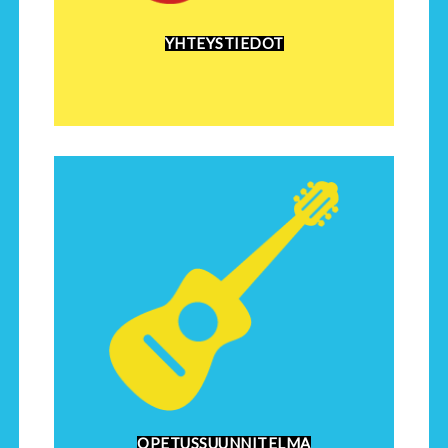
YHTEYSTIEDOT
OPETUSSUUNNITELMA