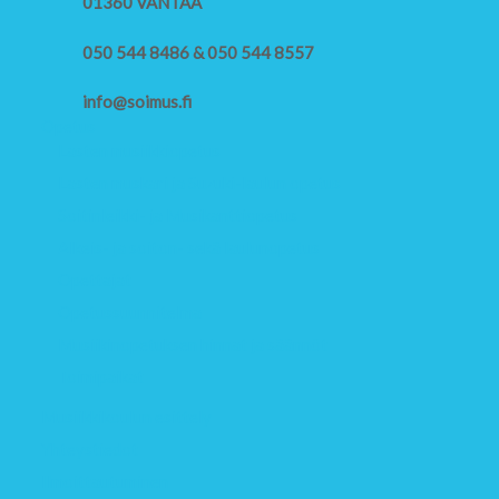
01360 VANTAA
050 544 8486 & 050 544 8557
info@soimus.fi
Opetus
Lasten musiikkiopetus
Lasten muskari ja Suzuki-laulun opetus
Soitinleikki- ja Musikanttiopetus
Alkeis- ja soiton- sekä laulunopetus
Opettajat
Opetussuunnitelma
Musiikinopetuksen hinnat ja säännöt
Toimipaikat
Musiikkikoulun esittely
Yhteystiedot
Ilmoittautuminen