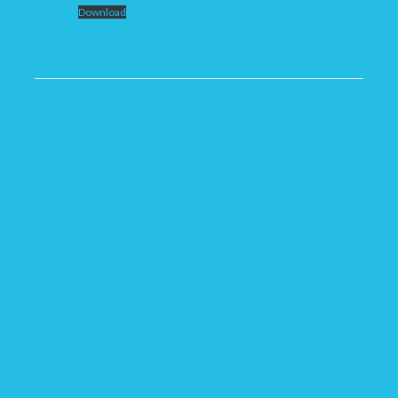
ENG(1)
Download
Hauskaa kevään
alkua kaikille ja alla
on Soimuksen Kevät
tiedote tulevasta
toiminnasta.
Lämpimästi
tervetuloa kevät
konserttiin 19.5 klo