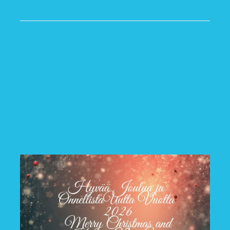
Soivat Musikantit
toivottaa kaikille
rauhallista Joulua
ja iloista Uutta
Vuotta 2026!