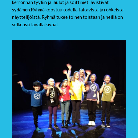
kerronnan tyyliin ja laulut ja soittimet lävistivät
sydämen.Ryhmä koostuu todella taitavista ja rohkeista
näyttelijöistä. Ryhmä tukee toinen toistaan ja heillä on
selkeästi lavalla kivaa!