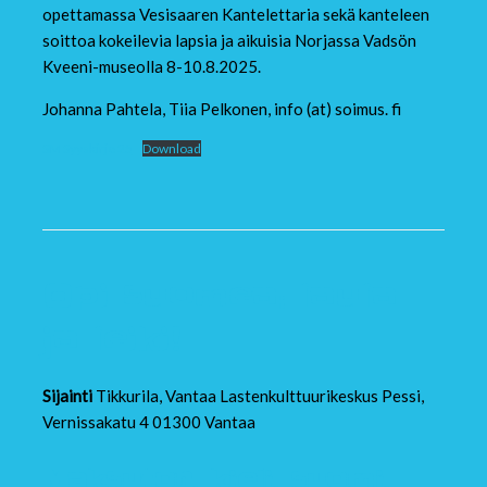
opettamassa Vesisaaren Kantelettaria sekä kanteleen
soittoa kokeilevia lapsia ja aikuisia Norjassa Vadsön
Kveeni-museolla 8-10.8.2025.
Johanna Pahtela, Tiia Pelkonen, info (at) soimus. fi
SM Syyskirje 25
Download
Opi suomea: laula
ja leiki!
Sijainti
Tikkurila, Vantaa Lastenkulttuurikeskus Pessi,
Vernissakatu 4 01300 Vantaa
Maksuton
,
kieli
,
suomi
,