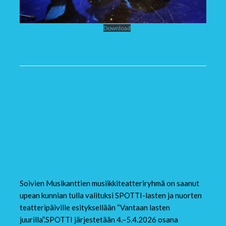
Spotti kunniakirja 2026 1000x
Download
Soivat Musikantit
valittu SPOTTI-
tapahtumaan 4.–
5.4.2026.
Soivien Musikanttien musiikkiteatteriryhmä on saanut
upean kunnian tulla valituksi SPOTTI-lasten ja nuorten
teatteripäiville esityksellään “Vantaan lasten
juurilla”.SPOTTI järjestetään 4.–5.4.2026 osana