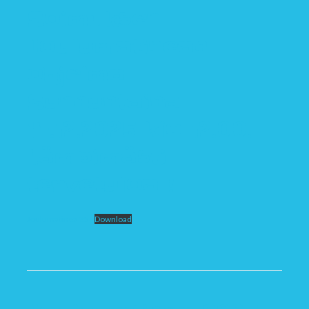
Soimuksen
Joulumatinean
ohjelma
Sunnuntaina
14.12.2025 klo 12.00.
Lämpimästi
tervetuloa !
Joulumatinea 25
Download