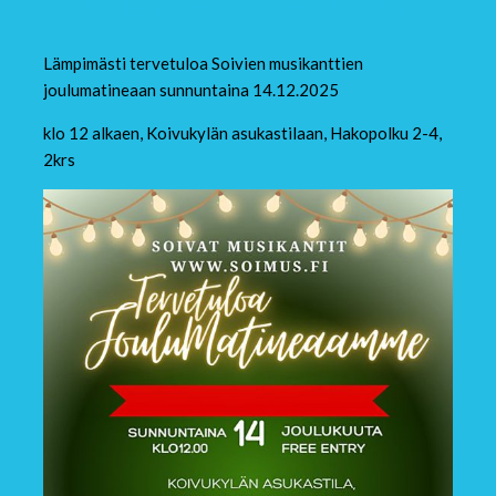
Joulumatinea 2025
Lämpimästi tervetuloa Soivien musikanttien
joulumatineaan sunnuntaina 14.12.2025
klo 12 alkaen, Koivukylän asukastilaan, Hakopolku 2-4,
2krs