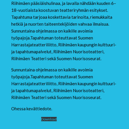
Riihimäen pääsiäishulinaa, ja lavalla nähdään kuuden 6–
18-vuotiaista koostuvan teatteriryhmän esitykset.
Tapahtuma tarjoaa koskettavia tarinoita, riemukkaita
hetkiä ja nuorten taiteentekijöiden vahvaa ilmaisua.
Sunnuntaina ohjelmassa on kaikille avoimia
työpajoja.Tapahtuman toteuttavat Suomen
Harrastajateatteriliitto, Riihimäen kaupungin kulttuuri-
ja tapahtumapalvelut, Riihimäen Nuorisoteatteri,
Riihimäen Teatteri sekä Suomen Nuorisoseurat.
Sunnuntaina ohjelmassa on kaikille avoimia
työpajoja.Tapahtuman toteuttavat Suomen
Harrastajateatteriliitto, Riihimäen kaupungin kulttuuri-
ja tapahtumapalvelut, Riihimäen Nuorisoteatteri,
Riihimäen Teatteri sekä Suomen Nuorisoseurat.
Ohessa kevättiedote.
Kevättiedote 3 26
Download