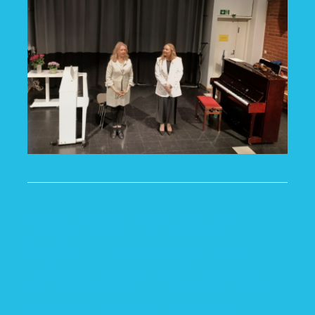
Soimuksen kevät
2026 – Tervetuloa
kevätkonserttiin ja
ilmoittautumaan