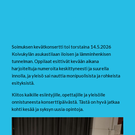
Soimuksen
kevätkonsertti sujui
hienosti
Soimuksen kevätkonsertti toi torstaina 14.5.2026
Koivukylän asukastilaan iloisen ja lämminhenkisen
tunnelman. Oppilaat esittivät kevään aikana
harjoiteltuja numeroita keskittyneesti ja suurella
innolla, ja yleisö sai nauttia monipuolisista ja rohkeista
esityksistä.
Kiitos kaikille esiintyjille, opettajille ja yleisölle
onnistuneesta konserttipäivästä. Tästä on hyvä jatkaa
kohti kesää ja syksyn uusia opintoja.