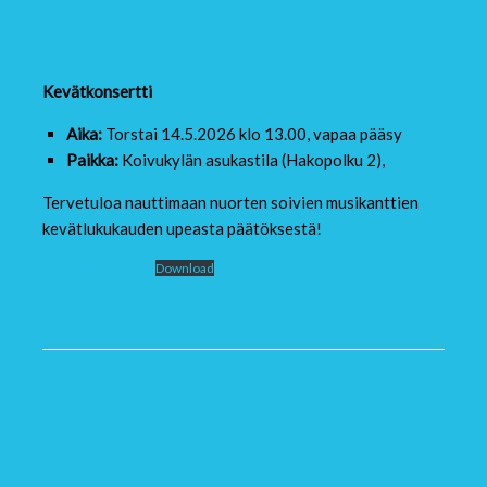
syksyn opetukseen!
Kevätkonsertti
Aika:
Torstai 14.5.2026 klo 13.00, vapaa pääsy
Paikka:
Koivukylän asukastila (Hakopolku 2),
Tervetuloa nauttimaan nuorten soivien musikanttien
kevätlukukauden upeasta päätöksestä!
Kevättiedote 4 26
Download
Soivat Musikantit
loisti Spotissa –