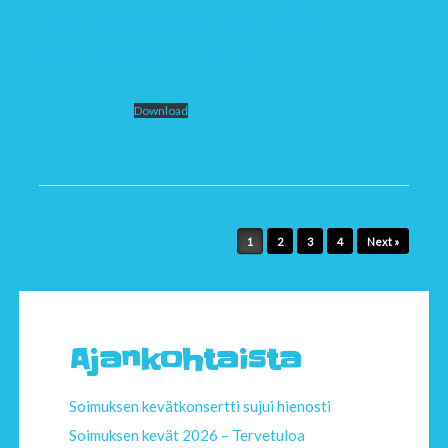
18.15 Koivukylän
asukastilaan.
Kevättiedote 25
Download
Post navigation
1
2
3
4
Next »
Ajankohtaista
Soimuksen kevätkonsertti sujui hienosti
Soimuksen kevät 2026 – Tervetuloa