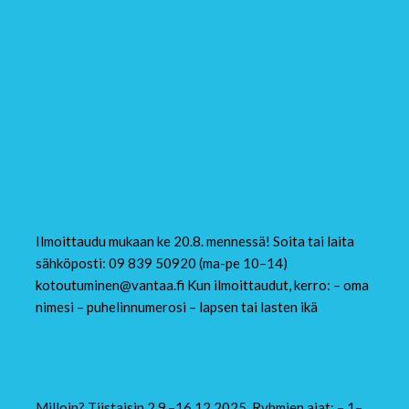
ajankohta 2.9.2025–
16.12.2025
,
lapsen voi
ottaa mukaan toimintaan
Ilmoittautuminen 1.5.2025
– 20.8.2025
Ilmoittaudu mukaan ke 20.8. mennessä! Soita tai laita
sähköposti: 09 839 50920 (ma-pe 10–14)
kotoutuminen@vantaa.fi Kun ilmoittaudut, kerro: – oma
nimesi – puhelinnumerosi – lapsen tai lasten ikä
Opi suomea: laula ja leiki!
Milloin? Tiistaisin 2.9.–16.12.2025. Ryhmien ajat: – 1–