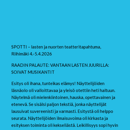
raati ylisti
läsnäoloa ja
ilmaisua.
SPOTTI – lasten ja nuorten teatteritapahtuma,
Riihimäki 4.-5.4.2026
RAADIN PALAUTE: VANTAAN LASTEN JUURILLA:
SOIVAT MUSIKANTIT
Esitys oli ihana, tunteikas elämys! Näyttelijöiden
läsnäolo oli valloittavaa ja yleisö otettiin heti haltuun.
Näytelmä oli mielenkiintoinen, hauska, opettavainen ja
etenevä. Se sisälsi paljon tekstiä, jonka näyttelijät
lausuivat suvereenisti ja varmasti. Esitystä oli helppo
seurata. Näyttelijöiden ilmaisuvoima oli kirkasta ja
esityksen toiminta oli kekseliästä. Leikillisyys sopi hyvin