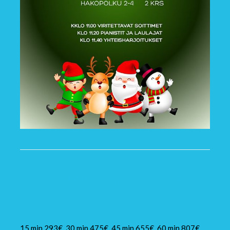
Syyskirje ja Hinnat
2025.
15 min 293€, 30 min 475€, 45 min 655€, 60 min 807€