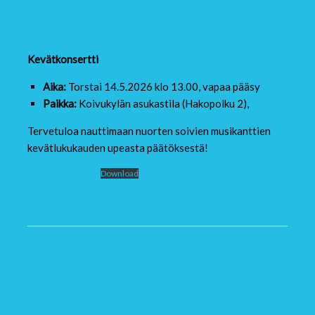
syksyn opetukseen!
Kevätkonsertti
Aika:
Torstai 14.5.2026 klo 13.00, vapaa pääsy
Paikka:
Koivukylän asukastila (Hakopolku 2),
Tervetuloa nauttimaan nuorten soivien musikanttien
kevätlukukauden upeasta päätöksestä!
Kevättiedote 4 26
Download
Soivat Musikantit
loisti Spotissa –