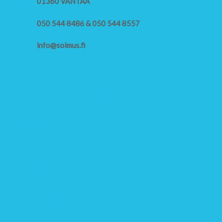
01360 VANTAA
050 544 8486 & 050 544 8557
info@soimus.fi
Opetus
Lasten musiikkiopetus
Lasten muskari ja Suzuki-laulun opetus
Soitinleikki- ja Musikanttiopetus
Alkeis- ja soiton- sekä laulunopetus
Opettajat
Opetussuunnitelma
Musiikinopetuksen hinnat ja säännöt
Toimipaikat
Musiikkikoulun esittely
Yhteystiedot
Ilmoittautuminen