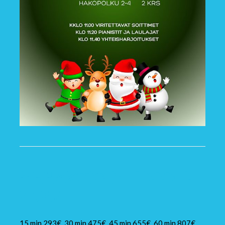
Syyskirje ja Hinnat
2025.
15 min 293€, 30 min 475€, 45 min 655€, 60 min 807€