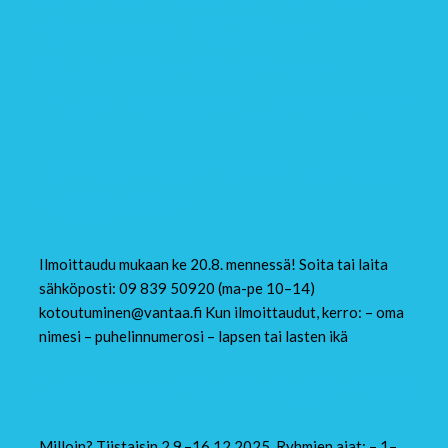
ajankohta 2.9.2025–
16.12.2025
,
lapsen voi
ottaa mukaan toimintaan
Ilmoittautuminen 1.5.2025
– 20.8.2025
Ilmoittaudu mukaan ke 20.8. mennessä! Soita tai laita
sähköposti: 09 839 50920 (ma-pe 10–14)
kotoutuminen@vantaa.fi Kun ilmoittaudut, kerro: – oma
nimesi – puhelinnumerosi – lapsen tai lasten ikä
Opi suomea: laula ja leiki!
Milloin? Tiistaisin 2.9.–16.12.2025. Ryhmien ajat: – 1–