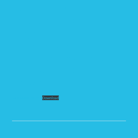
Soimuksen
Joulumatinean
ohjelma
Sunnuntaina
14.12.2025 klo 12.00.
Lämpimästi
tervetuloa !
Joulumatinea 25
Download