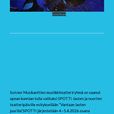
Spotti kunniakirja 2026 1000x
Download
Soivat Musikantit
valittu SPOTTI-
tapahtumaan 4.–
5.4.2026.
Soivien Musikanttien musiikkiteatteriryhmä on saanut
upean kunnian tulla valituksi SPOTTI-lasten ja nuorten
teatteripäiville esityksellään “Vantaan lasten
juurilla”.SPOTTI järjestetään 4.–5.4.2026 osana