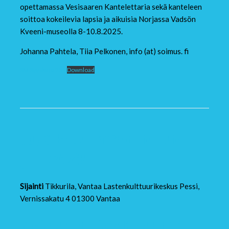
opettamassa Vesisaaren Kantelettaria sekä kanteleen
soittoa kokeilevia lapsia ja aikuisia Norjassa Vadsön
Kveeni-museolla 8-10.8.2025.
Johanna Pahtela, Tiia Pelkonen, info (at) soimus. fi
SM Syyskirje 25
Download
Opi suomea: laula
ja leiki!
Sijainti
Tikkurila, Vantaa Lastenkulttuurikeskus Pessi,
Vernissakatu 4 01300 Vantaa
Maksuton
,
kieli
,
suomi
,