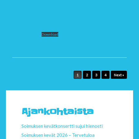
18.15 Koivukylän
asukastilaan.
Kevättiedote 25
Download
Post navigation
1
2
3
4
Next »
Ajankohtaista
Soimuksen kevätkonsertti sujui hienosti
Soimuksen kevät 2026 – Tervetuloa