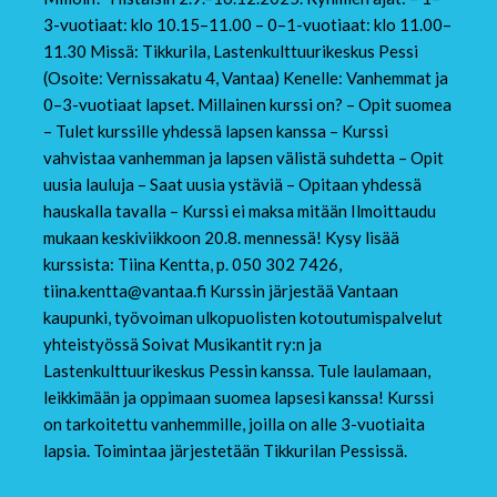
3-vuotiaat: klo 10.15–11.00 – 0–1-vuotiaat: klo 11.00–
11.30 Missä: Tikkurila, Lastenkulttuurikeskus Pessi
(Osoite: Vernissakatu 4, Vantaa) Kenelle: Vanhemmat ja
0–3-vuotiaat lapset. Millainen kurssi on? – Opit suomea
– Tulet kurssille yhdessä lapsen kanssa – Kurssi
vahvistaa vanhemman ja lapsen välistä suhdetta – Opit
uusia lauluja – Saat uusia ystäviä – Opitaan yhdessä
hauskalla tavalla – Kurssi ei maksa mitään Ilmoittaudu
mukaan keskiviikkoon 20.8. mennessä! Kysy lisää
kurssista: Tiina Kentta, p. 050 302 7426,
tiina.kentta@vantaa.fi Kurssin järjestää Vantaan
kaupunki, työvoiman ulkopuolisten kotoutumispalvelut
yhteistyössä Soivat Musikantit ry:n ja
Lastenkulttuurikeskus Pessin kanssa. Tule laulamaan,
leikkimään ja oppimaan suomea lapsesi kanssa! Kurssi
on tarkoitettu vanhemmille, joilla on alle 3-vuotiaita
lapsia. Toimintaa järjestetään Tikkurilan Pessissä.
Opi suomea – laula ja leiki 2.9.-16.12.2025 Tikkurila – esite – FIN ja