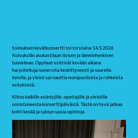
Soimuksen
kevätkonsertti sujui
hienosti
Soimuksen kevätkonsertti toi torstaina 14.5.2026
Koivukylän asukastilaan iloisen ja lämminhenkisen
tunnelman. Oppilaat esittivät kevään aikana
harjoiteltuja numeroita keskittyneesti ja suurella
innolla, ja yleisö sai nauttia monipuolisista ja rohkeista
esityksistä.
Kiitos kaikille esiintyjille, opettajille ja yleisölle
onnistuneesta konserttipäivästä. Tästä on hyvä jatkaa
kohti kesää ja syksyn uusia opintoja.