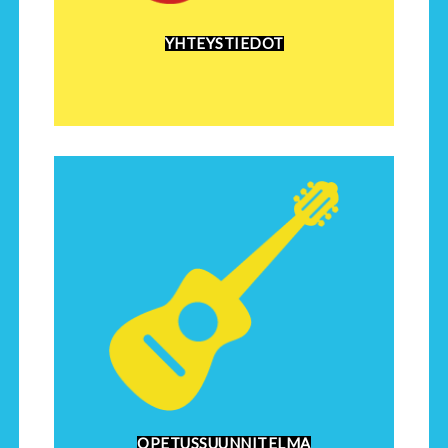
YHTEYSTIEDOT
OPETUSSUUNNITELMA