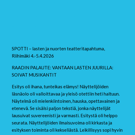
raati ylisti
läsnäoloa ja
ilmaisua.
SPOTTI – lasten ja nuorten teatteritapahtuma,
Riihimäki 4.-5.4.2026
RAADIN PALAUTE: VANTAAN LASTEN JUURILLA:
SOIVAT MUSIKANTIT
Esitys oli ihana, tunteikas elämys! Näyttelijöiden
läsnäolo oli valloittavaa ja yleisö otettiin heti haltuun.
Näytelmä oli mielenkiintoinen, hauska, opettavainen ja
etenevä. Se sisälsi paljon tekstiä, jonka näyttelijät
lausuivat suvereenisti ja varmasti. Esitystä oli helppo
seurata. Näyttelijöiden ilmaisuvoima oli kirkasta ja
esityksen toiminta oli kekseliästä. Leikillisyys sopi hyvin