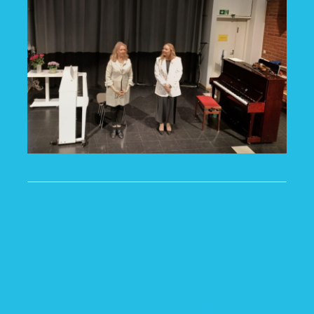
Soimuksen kevät
2026 – Tervetuloa
kevätkonserttiin ja
ilmoittautumaan