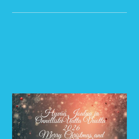
Soivat Musikantit
toivottaa kaikille
rauhallista Joulua
ja iloista Uutta
Vuotta 2026!