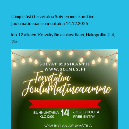
Joulumatinea 2025
Lämpimästi tervetuloa Soivien musikanttien
joulumatineaan sunnuntaina 14.12.2025
klo 12 alkaen, Koivukylän asukastilaan, Hakopolku 2-4,
2krs