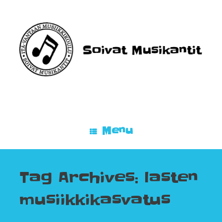
Skip
to
content
Menu
Tag Archives:
lasten
musiikkikasvatus