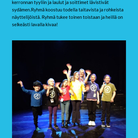
kerronnan tyyliin ja laulut ja soittimet lävistivät
sydämen.Ryhmä koostuu todella taitavista ja rohkeista
näyttelijöistä. Ryhmä tukee toinen toistaan ja heillä on
selkeästi lavalla kivaa!