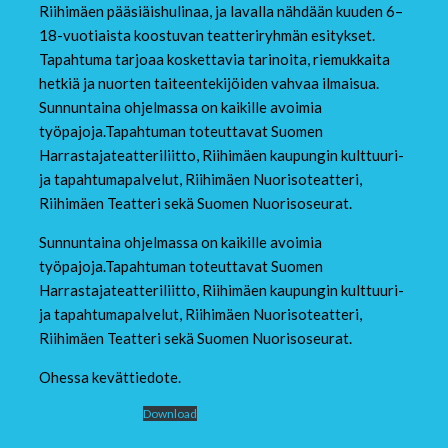
Riihimäen pääsiäishulinaa, ja lavalla nähdään kuuden 6–
18-vuotiaista koostuvan teatteriryhmän esitykset.
Tapahtuma tarjoaa koskettavia tarinoita, riemukkaita
hetkiä ja nuorten taiteentekijöiden vahvaa ilmaisua.
Sunnuntaina ohjelmassa on kaikille avoimia
työpajoja.Tapahtuman toteuttavat Suomen
Harrastajateatteriliitto, Riihimäen kaupungin kulttuuri-
ja tapahtumapalvelut, Riihimäen Nuorisoteatteri,
Riihimäen Teatteri sekä Suomen Nuorisoseurat.
Sunnuntaina ohjelmassa on kaikille avoimia
työpajoja.Tapahtuman toteuttavat Suomen
Harrastajateatteriliitto, Riihimäen kaupungin kulttuuri-
ja tapahtumapalvelut, Riihimäen Nuorisoteatteri,
Riihimäen Teatteri sekä Suomen Nuorisoseurat.
Ohessa kevättiedote.
Kevättiedote 3 26
Download