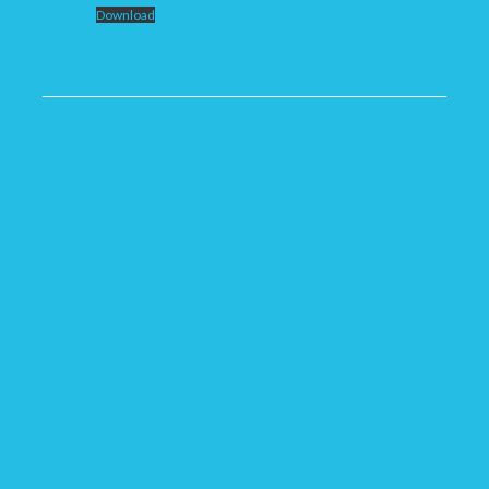
ENG(1)
Download
Hauskaa kevään
alkua kaikille ja alla
on Soimuksen Kevät
tiedote tulevasta
toiminnasta.
Lämpimästi
tervetuloa kevät
konserttiin 19.5 klo