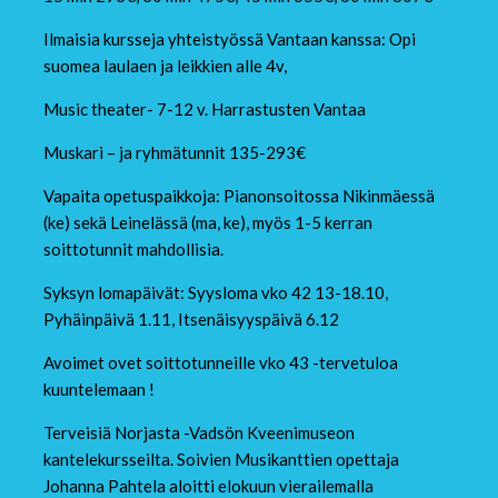
Ilmaisia kursseja yhteistyössä Vantaan kanssa: Opi
suomea laulaen ja leikkien alle 4v,
Music theater- 7-12 v. Harrastusten Vantaa
Muskari – ja ryhmätunnit 135-293€
Vapaita opetuspaikkoja: Pianonsoitossa Nikinmäessä
(ke) sekä Leinelässä (ma, ke), myös 1-5 kerran
soittotunnit mahdollisia.
Syksyn lomapäivät: Syysloma vko 42 13-18.10,
Pyhäinpäivä 1.11, Itsenäisyyspäivä 6.12
Avoimet ovet soittotunneille vko 43 -tervetuloa
kuuntelemaan !
Terveisiä Norjasta -Vadsön Kveenimuseon
kantelekursseilta. Soivien Musikanttien opettaja
Johanna Pahtela aloitti elokuun vierailemalla