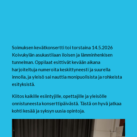
Soimuksen
kevätkonsertti sujui
hienosti
Soimuksen kevätkonsertti toi torstaina 14.5.2026
Koivukylän asukastilaan iloisen ja lämminhenkisen
tunnelman. Oppilaat esittivät kevään aikana
harjoiteltuja numeroita keskittyneesti ja suurella
innolla, ja yleisö sai nauttia monipuolisista ja rohkeista
esityksistä.
Kiitos kaikille esiintyjille, opettajille ja yleisölle
onnistuneesta konserttipäivästä. Tästä on hyvä jatkaa
kohti kesää ja syksyn uusia opintoja.