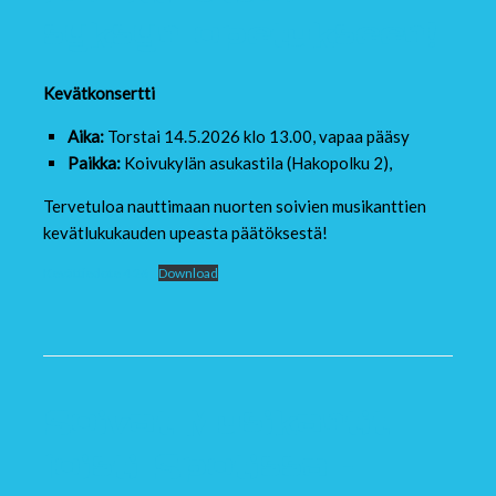
syksyn opetukseen!
Kevätkonsertti
Aika:
Torstai 14.5.2026 klo 13.00, vapaa pääsy
Paikka:
Koivukylän asukastila (Hakopolku 2),
Tervetuloa nauttimaan nuorten soivien musikanttien
kevätlukukauden upeasta päätöksestä!
Kevättiedote 4 26
Download
Soivat Musikantit
loisti Spotissa –