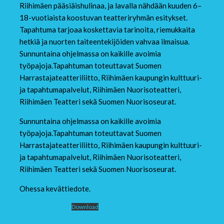
Riihimäen pääsiäishulinaa, ja lavalla nähdään kuuden 6–
18-vuotiaista koostuvan teatteriryhmän esitykset.
Tapahtuma tarjoaa koskettavia tarinoita, riemukkaita
hetkiä ja nuorten taiteentekijöiden vahvaa ilmaisua.
Sunnuntaina ohjelmassa on kaikille avoimia
työpajoja.Tapahtuman toteuttavat Suomen
Harrastajateatteriliitto, Riihimäen kaupungin kulttuuri-
ja tapahtumapalvelut, Riihimäen Nuorisoteatteri,
Riihimäen Teatteri sekä Suomen Nuorisoseurat.
Sunnuntaina ohjelmassa on kaikille avoimia
työpajoja.Tapahtuman toteuttavat Suomen
Harrastajateatteriliitto, Riihimäen kaupungin kulttuuri-
ja tapahtumapalvelut, Riihimäen Nuorisoteatteri,
Riihimäen Teatteri sekä Suomen Nuorisoseurat.
Ohessa kevättiedote.
Kevättiedote 3 26
Download