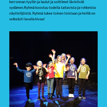
kerronnan tyyliin ja laulut ja soittimet lävistivät
sydämen.Ryhmä koostuu todella taitavista ja rohkeista
näyttelijöistä. Ryhmä tukee toinen toistaan ja heillä on
selkeästi lavalla kivaa!