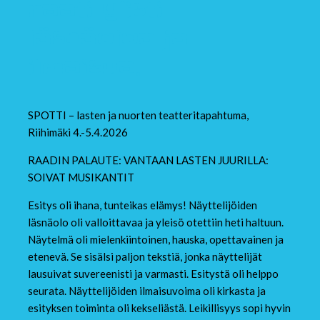
raati ylisti
läsnäoloa ja
ilmaisua.
SPOTTI – lasten ja nuorten teatteritapahtuma,
Riihimäki 4.-5.4.2026
RAADIN PALAUTE: VANTAAN LASTEN JUURILLA:
SOIVAT MUSIKANTIT
Esitys oli ihana, tunteikas elämys! Näyttelijöiden
läsnäolo oli valloittavaa ja yleisö otettiin heti haltuun.
Näytelmä oli mielenkiintoinen, hauska, opettavainen ja
etenevä. Se sisälsi paljon tekstiä, jonka näyttelijät
lausuivat suvereenisti ja varmasti. Esitystä oli helppo
seurata. Näyttelijöiden ilmaisuvoima oli kirkasta ja
esityksen toiminta oli kekseliästä. Leikillisyys sopi hyvin