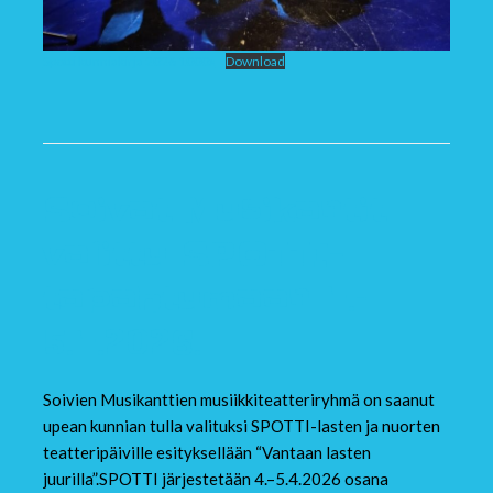
Spotti kunniakirja 2026 1000x
Download
Soivat Musikantit
valittu SPOTTI-
tapahtumaan 4.–
5.4.2026.
Soivien Musikanttien musiikkiteatteriryhmä on saanut
upean kunnian tulla valituksi SPOTTI-lasten ja nuorten
teatteripäiville esityksellään “Vantaan lasten
juurilla”.SPOTTI järjestetään 4.–5.4.2026 osana