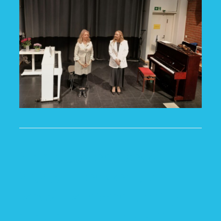
Soimuksen kevät
2026 – Tervetuloa
kevätkonserttiin ja
ilmoittautumaan