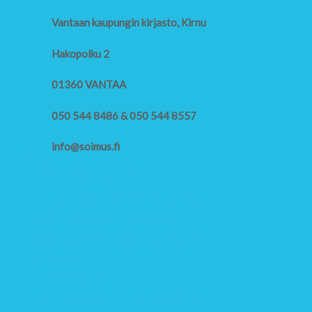
Vantaan kaupungin kirjasto, Kirnu
Hakopolku 2
01360 VANTAA
050 544 8486 & 050 544 8557
info@soimus.fi
Opetus
Lasten musiikkiopetus
Lasten muskari ja Suzuki-laulun opetus
Soitinleikki- ja Musikanttiopetus
Alkeis- ja soiton- sekä laulunopetus
Opettajat
Opetussuunnitelma
Musiikinopetuksen hinnat ja säännöt