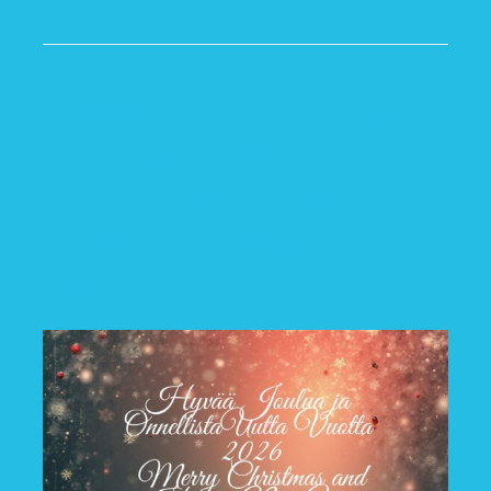
Soivat Musikantit
toivottaa kaikille
rauhallista Joulua
ja iloista Uutta
Vuotta 2026!