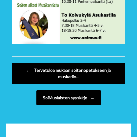
Post navigation
←
Tervetuloa mukaan soitonopetukseen ja
muskariin…
SoiMuslaisten syyskirje
→