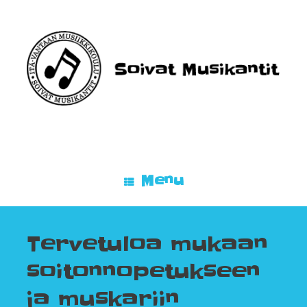
Skip
to
content
Menu
Tervetuloa mukaan
soitonnopetukseen
ja muskariin