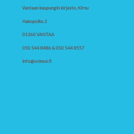
Vantaan kaupungin kirjasto, Kirnu
Hakopolku 2
01360 VANTAA
050 544 8486 & 050 544 8557
info@soimus.fi
Opetus
Lasten musiikkiopetus
Lasten muskari ja Suzuki-laulun opetus
Soitinleikki- ja Musikanttiopetus
Alkeis- ja soiton- sekä laulunopetus
Opettajat
Opetussuunnitelma
Musiikinopetuksen hinnat ja säännöt