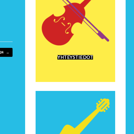
024
→
YHTEYSTIEDOT