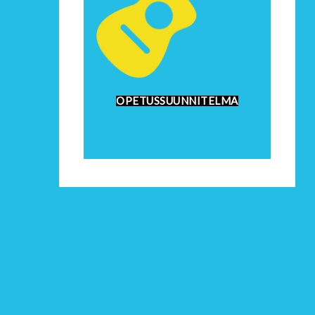
OPETUSSUUNNITELMA
us
ten musiikkiopetus
ten muskari ja Suzuki-laulun opetus
tinleikki- ja Musikanttiopetus
eis- ja soiton- sekä laulunopetus