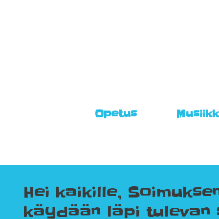
Skip
to
content
Opetus
Musiikk
Hei kaikille, Soimukse
käydään läpi tulevan