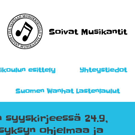
ikoulun esittely
Yhteystiedot
Suomen Wanhat Lastenlaulut
n syyskirjeessä 24.9,
 syksyn ohjelmaa ja