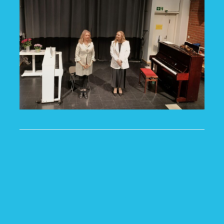
Soimuksen kevät
2026 – Tervetuloa
kevätkonserttiin ja
ilmoittautumaan