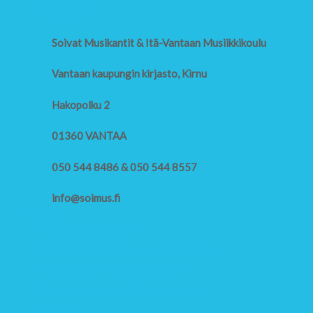
Soivat Musikantit & Itä-Vantaan Musiikkikoulu
Vantaan kaupungin kirjasto, Kirnu
Hakopolku 2
01360 VANTAA
050 544 8486 & 050 544 8557
info@soimus.fi
Opetus
Lasten musiikkiopetus
Lasten muskari ja Suzuki-laulun opetus
Soitinleikki- ja Musikanttiopetus
Alkeis- ja soiton- sekä laulunopetus
Opettajat