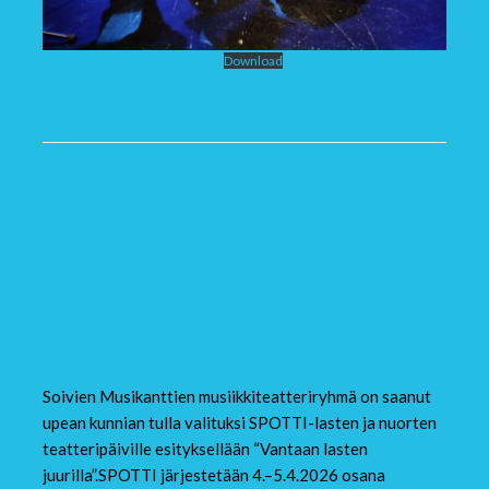
Spotti kunniakirja 2026 1000x
Download
Soivat Musikantit
valittu SPOTTI-
tapahtumaan 4.–
5.4.2026.
Soivien Musikanttien musiikkiteatteriryhmä on saanut
upean kunnian tulla valituksi SPOTTI-lasten ja nuorten
teatteripäiville esityksellään “Vantaan lasten
juurilla”.SPOTTI järjestetään 4.–5.4.2026 osana