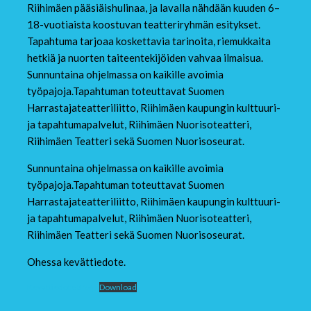
Riihimäen pääsiäishulinaa, ja lavalla nähdään kuuden 6–
18-vuotiaista koostuvan teatteriryhmän esitykset.
Tapahtuma tarjoaa koskettavia tarinoita, riemukkaita
hetkiä ja nuorten taiteentekijöiden vahvaa ilmaisua.
Sunnuntaina ohjelmassa on kaikille avoimia
työpajoja.Tapahtuman toteuttavat Suomen
Harrastajateatteriliitto, Riihimäen kaupungin kulttuuri-
ja tapahtumapalvelut, Riihimäen Nuorisoteatteri,
Riihimäen Teatteri sekä Suomen Nuorisoseurat.
Sunnuntaina ohjelmassa on kaikille avoimia
työpajoja.Tapahtuman toteuttavat Suomen
Harrastajateatteriliitto, Riihimäen kaupungin kulttuuri-
ja tapahtumapalvelut, Riihimäen Nuorisoteatteri,
Riihimäen Teatteri sekä Suomen Nuorisoseurat.
Ohessa kevättiedote.
Kevättiedote 3 26
Download