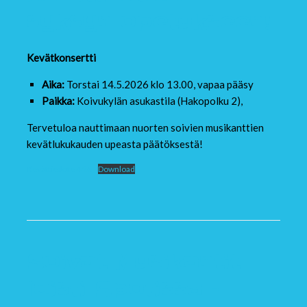
syksyn opetukseen!
Kevätkonsertti
Aika:
Torstai 14.5.2026 klo 13.00, vapaa pääsy
Paikka:
Koivukylän asukastila (Hakopolku 2),
Tervetuloa nauttimaan nuorten soivien musikanttien
kevätlukukauden upeasta päätöksestä!
Kevättiedote 4 26
Download
Soivat Musikantit
loisti Spotissa –