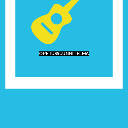
OPETUSSUUNNITELMA