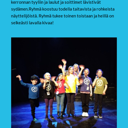
kerronnan tyyliin ja laulut ja soittimet lävistivät
sydämen.Ryhmä koostuu todella taitavista ja rohkeista
näyttelijöistä. Ryhmä tukee toinen toistaan ja heillä on
selkeästi lavalla kivaa!