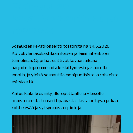
Soimuksen
kevätkonsertti sujui
hienosti
Soimuksen kevätkonsertti toi torstaina 14.5.2026
Koivukylän asukastilaan iloisen ja lämminhenkisen
tunnelman. Oppilaat esittivät kevään aikana
harjoiteltuja numeroita keskittyneesti ja suurella
innolla, ja yleisö sai nauttia monipuolisista ja rohkeista
esityksistä.
Kiitos kaikille esiintyjille, opettajille ja yleisölle
onnistuneesta konserttipäivästä. Tästä on hyvä jatkaa
kohti kesää ja syksyn uusia opintoja.