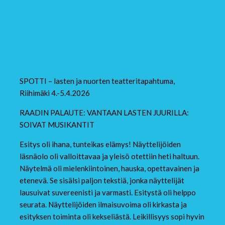
raati ylisti
läsnäoloa ja
ilmaisua.
SPOTTI – lasten ja nuorten teatteritapahtuma,
Riihimäki 4.-5.4.2026
RAADIN PALAUTE: VANTAAN LASTEN JUURILLA:
SOIVAT MUSIKANTIT
Esitys oli ihana, tunteikas elämys! Näyttelijöiden
läsnäolo oli valloittavaa ja yleisö otettiin heti haltuun.
Näytelmä oli mielenkiintoinen, hauska, opettavainen ja
etenevä. Se sisälsi paljon tekstiä, jonka näyttelijät
lausuivat suvereenisti ja varmasti. Esitystä oli helppo
seurata. Näyttelijöiden ilmaisuvoima oli kirkasta ja
esityksen toiminta oli kekseliästä. Leikillisyys sopi hyvin