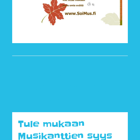
Tule mukaan
Musikanttien syys
soittoihin La 9.10
Tule mukaan
Musikanttien syys