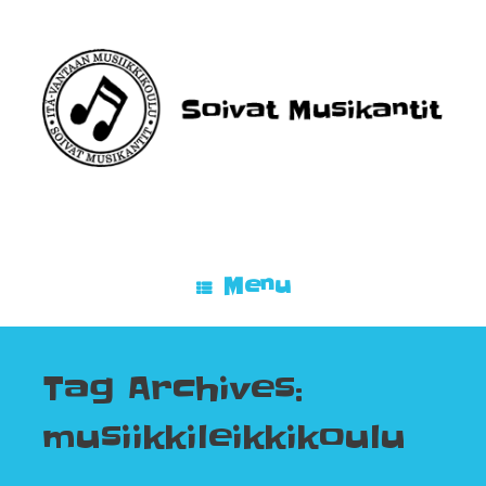
Skip
to
content
Menu
Tag Archives:
musiikkileikkikoulu