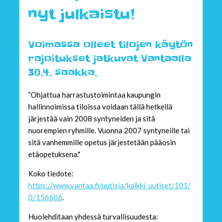
nyt julkaistu!
Voimassa olleet tilojen käytön
rajoitukset jatkuvat Vantaalla
30.4. saakka.
”Ohjattua harrastustoimintaa kaupungin
hallinnoimissa tiloissa voidaan tällä hetkellä
järjestää vain 2008 syntyneiden ja sitä
nuorempien ryhmille. Vuonna 2007 syntyneille tai
sitä vanhemmille opetus järjestetään pääosin
etäopetuksena."
Koko tiedote:
https://www.vantaa.fi/uutisia/kaikki_uutiset/101/
0/156606
.
Huolehditaan yhdessä turvallisuudesta: