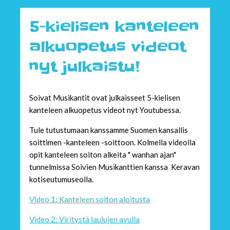
5-kielisen kanteleen
alkuopetus videot
nyt julkaistu!
Soivat Musikantit ovat julkaisseet 5-kielisen
kanteleen alkuopetus videot nyt Youtubessa.
Tule tutustumaan kanssamme Suomen kansallis
soittimen -kanteleen -soittoon. Kolmella videolla
opit kanteleen soiton alkeita " wanhan ajan"
tunnelmissa Soivien Musikanttien kanssa Keravan
kotiseutumuseolla.
Video 1: Kanteleen soiton aloitusta
Video 2: Viritystä laulujen avulla