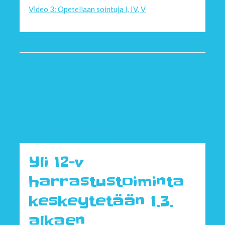
Video 3: Opetellaan sointuja I, IV, V
Yli 12-v
harrastustoiminta
keskeytetään jo 1.3.
Yli 12-v
harrastustoiminta
keskeytetään 1.3.
alkaen