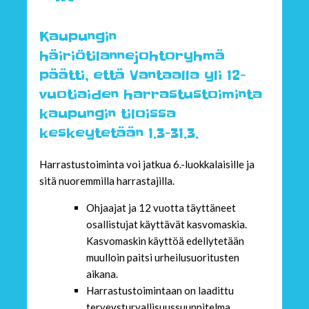
Kaupungin
häiriötilannejohtoryhmä
päätti, että Vantaalla yli 12-
vuotiaiden harrastustoiminta
kaupungin tiloissa
keskeytetään 1.3-31.3.
Harrastustoiminta voi jatkua 6.-luokkalaisille ja
sitä nuoremmilla harrastajilla.
Ohjaajat ja 12 vuotta täyttäneet
osallistujat käyttävät kasvomaskia.
Kasvomaskin käyttöä edellytetään
muulloin paitsi urheilusuoritusten
aikana.
Harrastustoimintaan on laadittu
terveysturvallisuussuunnitelma.