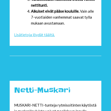
nettitunti.
Aikuiset eivät pääse kouluille.
Vain alle
7-vuotiaiden vanhemmat saavat tylla
mukaan avustamaan.
Lisätietoja löydät täältä.
Netti-Muskari
Netti-Muskari
MUSKARI-NETTI-tunteja rytmisoitinten käytöstä
ja muskarilauluista voivat maaliskuun lopulle