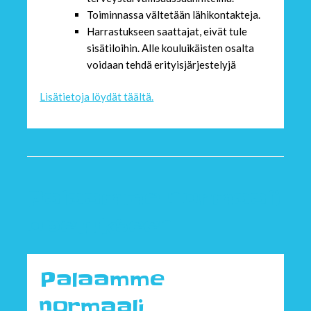
Toiminnassa vältetään lähikontakteja.
Harrastukseen saattajat, eivät tule
sisätiloihin. Alle kouluikäisten osalta
voidaan tehdä erityisjärjestelyjä
Lisätietoja löydät täältä.
Palaamme normaali
opetukseen
Palaamme
normaali