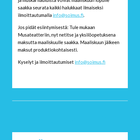
saakka seurata kaikki halukkaat ilmaiseksi
ilmoittautumalla
info@soimus.fi
.
Jos pidät esiintymisestä: Tule mukaan
Musateatteriin, nyt netitse ja yksilöopetuksena
maksutta maaliskuulle saakka. Maaliskuun jälkeen
maksut produktiokohtaisesti.
Kyselyt ja ilmoittautumiset
info@soimus.fi
Kevätlukukausi 2021