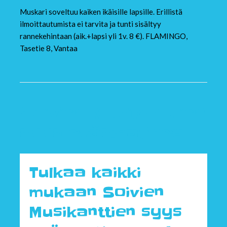
Muskari soveltuu kaiken ikäisille lapsille. Erillistä
ilmoittautumista ei tarvita ja tunti sisältyy
rannekehintaan (aik.+lapsi yli 1v. 8 €). FLAMINGO,
Tasetie 8, Vantaa
Soivien Musikanttien
syys eväsmatinea
Tulkaa kaikki
mukaan Soivien
Musikanttien syys