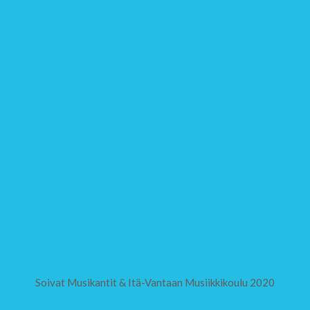
Opetus
Lasten musiikkiopetus
Lasten muskari ja Suzuki-laulun opetus
Soitinleikki- ja Musikanttiopetus
Alkeis- ja soiton- sekä laulunopetus
Opettajat
Opetussuunnitelma
Musiikinopetuksen hinnat ja säännöt
Toimipaikat
Musiikkikoulun esittely
Yhteystiedot
Ilmoittautuminen
Suomen Wanhat Lastenlaulut
Soivat Musikantit & Itä-Vantaan Musiikkikoulu 2020