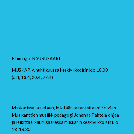
Flamingo –
Naurusaari –
muskaria
huhtikuussa
Flamingo, NAURUSAARI:
MUSKARIA huhtikuussa keskiviikkoisin klo 18.00
(6.4, 13.4, 20.4, 27.4)
https://www.flamingospa.fi/liikunta-ja-
tapahtumakalenteri/
Muskarissa lauletaan, leikitään ja tanssitaan! Soivien
Musikanttien musiikkipedagogi Johanna Pahtela ohjaa
ja leikittää Naurusaaressa muskarin keskiviikkoisin klo
18-18.30.