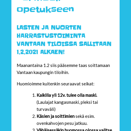
opetukseen
LASTEN JA NUORTEN
HARRASTUSTOIMINTA
VANTAAN TILOISSA SALLITAAN
1.2.2021 ALKAEN!
Maanantaina 1.2 siis pääsemme taas soittamaan
Vantaan kaupungin tiloihin.
Huomioimme kuitenkin seuraavat seikat:
Kaikilla yli 12v. tulee olla maski.
(Laulajat kangasmaski, pleksi tai
turvaväli)
Käsien ja soittimien
sekä esim.
ovenkahvojen pesu jatkuu.
Vähäisessäkin huomossa olossa valitse