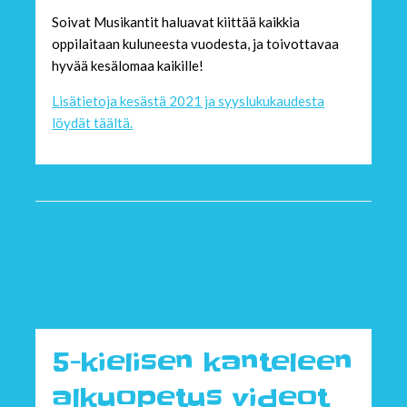
Soivat Musikantit haluavat kiittää kaikkia
oppilaitaan kuluneesta vuodesta, ja toivottavaa
hyvää kesälomaa kaikille!
Lisätietoja kesästä 2021 ja syyslukukaudesta
löydät täältä.
Rajoitukset jatkuvat
Vantaalla 30.4 asti
5-kielisen kanteleen
alkuopetus videot