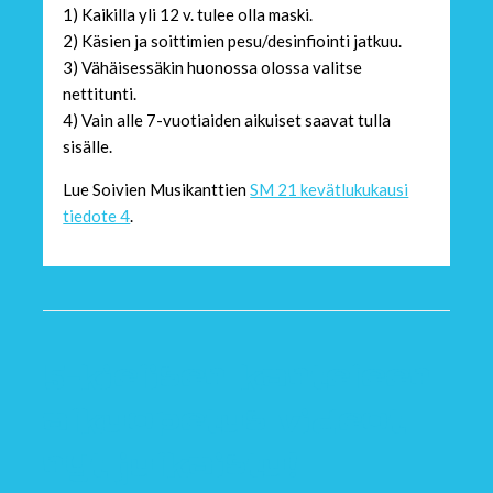
1) Kaikilla yli 12 v. tulee olla maski.
2) Käsien ja soittimien pesu/desinfiointi jatkuu.
3) Vähäisessäkin huonossa olossa valitse
nettitunti.
4) Vain alle 7-vuotiaiden aikuiset saavat tulla
sisälle.
Lue Soivien Musikanttien
SM 21 kevätlukukausi
tiedote 4
.
5-kielisen kanteleen
alkuopetus videot
nyt julkaistu!