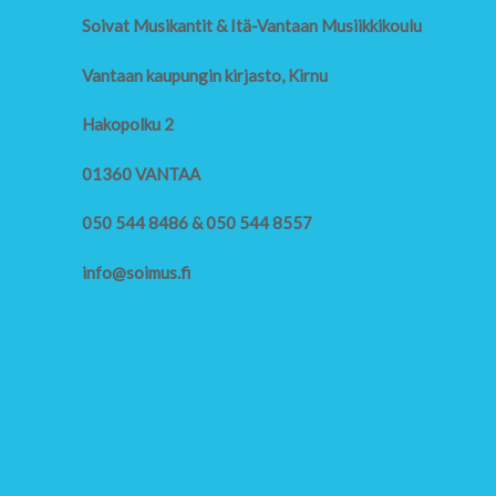
Soivat Musikantit & Itä-Vantaan Musiikkikoulu
Vantaan kaupungin kirjasto, Kirnu
Hakopolku 2
01360 VANTAA
050 544 8486 & 050 544 8557
info@soimus.fi
Opetus
Lasten musiikkiopetus
Lasten muskari ja Suzuki-laulun opetus
Soitinleikki- ja Musikanttiopetus
Alkeis- ja soiton- sekä laulunopetus
Opettajat
Opetussuunnitelma