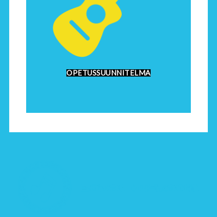
OPETUSSUUNNITELMA