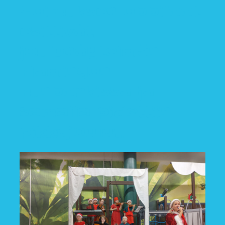
Soimuksen oppilaat
esittivät
joulunäytelmän
Flamingon
Funparkissa ja
samalla pidettiin
pikkujoulut.