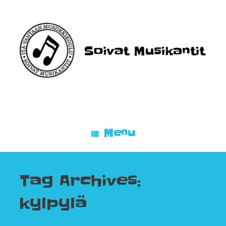
Skip
to
content
Menu
Tag Archives:
kylpylä